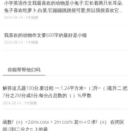
小学英语作文我最喜欢的动物是小兔子,它长着两只长耳朵,
兔子喜欢吃萝卜,白菜,它蹦蹦跳跳很可爱,所以我很喜欢它．
2024-08-14
5个回答
我喜欢的动物作文要600字的最好是小猫
2024-08-14
1个回答
你能帮帮他们吗
解答这几题100分,要过程.一.1.24平方米=（ )升=（ )毫升二.把
7分之2M分成8分,每分占总数的（ ）%,甲数
2024-08-14
5个回答
函数f（x）=2sinx.cosx + 2m cos²x 若m＜0 求f（x） 在闭区
间 0到二分之π 上的最