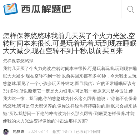
怎样保养悠悠球我前几天买了个火力光波,空
转时间本来很长,可是玩着玩着,玩到现在睡眠
大大减少,现在空转不到十秒,以前买回来
怎样保养悠悠球
我前几天买了个火力光波,空转时间本来很长,可是玩着玩着,玩到现在睡
眠大大减少,现在空转不到十秒,以前买回来都有多40秒．今天我出去玩
悠悠球,看见了一个小孩会玩天外银龙,而且我估计它的正常睡眠应该有
3分多秒,所以断定它一定是火力银电V,可是我一看原来只是冲击波,使
我大吃一惊．我问他,你的悠悠球为什么这么厉害,他说：“你都不会保养
悠悠球,我可是每天都保养的,像你这样经常摔摔碰碰的,睡眠只会越来越
短.”所以我想问一下他的冲击波为什么那么厉害?到底要怎样保养,才能
使我的火力光波变得像他的冲击波那样厉害?
轮獄道
2024-08-14
悬赏11金币
已收到1个回答