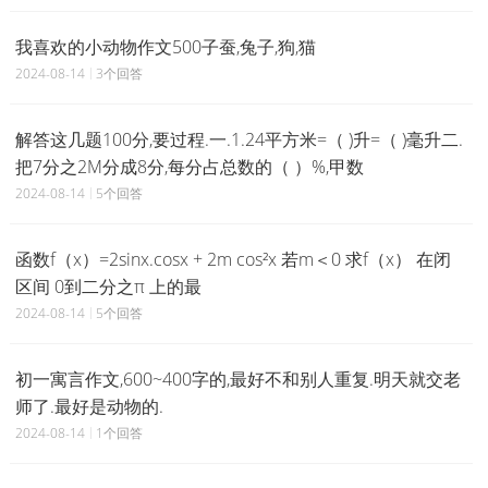
我喜欢的小动物作文500子蚕,兔子,狗,猫
2024-08-14
3个回答
解答这几题100分,要过程.一.1.24平方米=（ )升=（ )毫升二.
把7分之2M分成8分,每分占总数的（ ）%,甲数
2024-08-14
5个回答
函数f（x）=2sinx.cosx + 2m cos²x 若m＜0 求f（x） 在闭
区间 0到二分之π 上的最
2024-08-14
5个回答
初一寓言作文,600~400字的,最好不和别人重复.明天就交老
师了.最好是动物的.
2024-08-14
1个回答