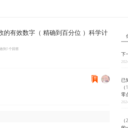
近似数的有效数字（ 精确到百分位 ）科学计
收到1个回答
下
202
赞
已知
（
零
202
（2
的