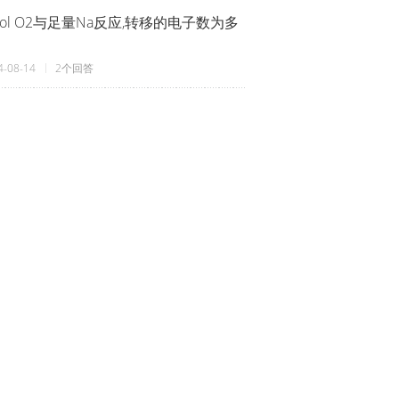
mol O2与足量Na反应,转移的电子数为多
4-08-14
2个回答