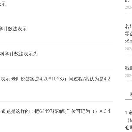
表示
202
若f
科学计数法表示
零
求
202
并用科学计数法表示为
我
202
 老师说答案是4.20*10^3万 ,问过程?我认为是4.2
题是这样的：把64497精确到千位可记为（）A.6.4
1
（
仓