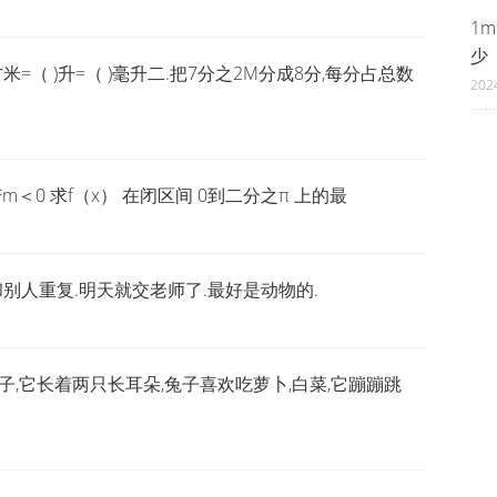
1
少
方米=（ )升=（ )毫升二.把7分之2M分成8分,每分占总数
202
os²x 若m＜0 求f（x） 在闭区间 0到二分之π 上的最
不和别人重复.明天就交老师了.最好是动物的.
,它长着两只长耳朵,兔子喜欢吃萝卜,白菜,它蹦蹦跳