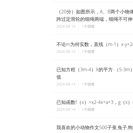
（20分）如图所示，A、B两个小物
跨过定滑轮的细绳两端，细绳不可伸
2024-08-14
1个回答
不论m为何实数，直线（m-1）x-y+
2024-08-14
1个回答
已知方程（3m-4）X的平方-（5-3m
值.
2024-08-14
1个回答
已知函数f（x）=x2-4x+a+3，g（x）
2024-08-14
1个回答
我喜欢的小动物作文500子蚕,兔子,狗