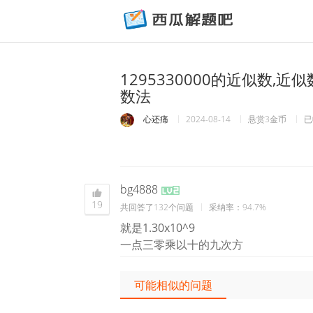
1295330000的近似数,
数法
心还痛
2024-08-14
悬赏3金币
已
bg4888
19
共回答了132个问题
采纳率：94.7%
就是1.30x10^9
一点三零乘以十的九次方
可能相似的问题