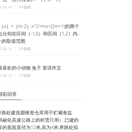
4-08-14
3个回答
（x）=（m-2）x^2+mx+(2m+1)的两个
点分别在区间（-1,0）和区间（1,2）内,
m的取值范围
4-08-14
2个回答
最喜欢的小动物 兔子 英语作文
4-08-14
1个回答
精彩回答
.养路处建造圆锥形仓库用于贮藏食盐
供融化高速公路上的积雪只用）,已建的
库的底面直径为12米,高为4米,养路处拟