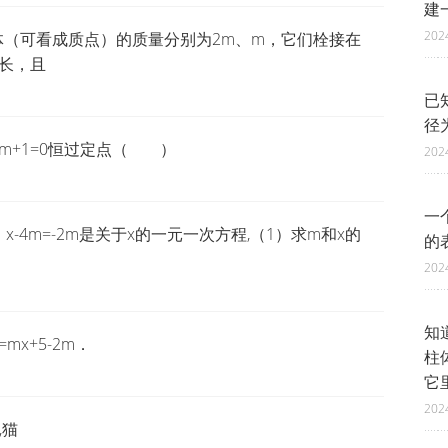
建
202
体（可看成质点）的质量分别为2m、m，它们栓接在
长，且
已
径为
2m+1=0恒过定点（ ）
202
一
）x-4m=-2m是关于x的一元一次方程,（1）求m和x的
的
202
知
=mx+5-2m．
柱
它
202
,猫