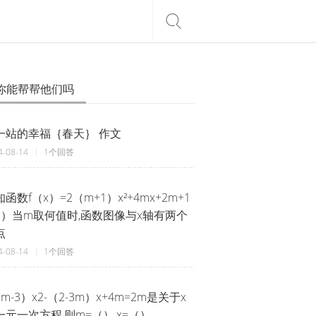
你能帮帮他们吗
一站的幸福｛春天｝ 作文
4-08-14
1个回答
函数f（x）=2（m+1）x²+4mx+2m+1
1）当m取何值时,函数图像与x轴有两个
点
4-08-14
1个回答
m-3）x2-（2-3m）x+4m=2m是关于x
一元一次方程,则m=（）,x=（）