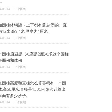
一
4-08-14
2个回答
知圆柱体钢罐（上下都有盖,封闭的）直
12米,高9.4米,厚度为4厘米,.
4-08-14
2个回答
个圆柱,直径是1米,高是2厘米,求这个圆柱
表面积和体积
4-08-14
6个回答
道圆柱高度和直径怎么算容积有一个圆
体,高50厘米,直径是130CM,怎么计算出
里面有多少沙子,
4-08-14
6个回答