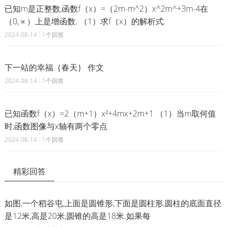
已知m是正整数,函数f（x）=（2m-m^2）x^2m^+3m-4在
（0,∝）上是增函数. （1）求f（x）的解析式.
2024-08-14
1个回答
下一站的幸福｛春天｝ 作文
2024-08-14
1个回答
已知函数f（x）=2（m+1）x²+4mx+2m+1 （1）当m取何值
时,函数图像与x轴有两个零点
2024-08-14
1个回答
精彩回答
如图,一个稻谷屯,上面是圆锥形,下面是圆柱形,圆柱的底面直径
是12米,高是20米,圆锥的高是18米.如果每