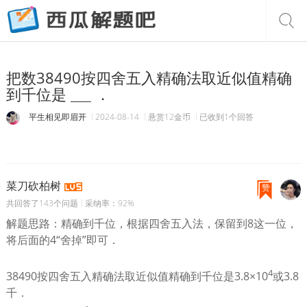
把数38490按四舍五入精确法取近似值精确
到千位是 ___ ．
平生相见即眉开
2024-08-14
悬赏12金币
已收到1个回答
菜刀砍柏树
赞
共回答了143个问题
采纳率：92%
解题思路：精确到千位，根据四舍五入法，保留到8这一位，
将后面的4“舍掉”即可．
4
38490按四舍五入精确法取近似值精确到千位是3.8×10
或3.8
千．