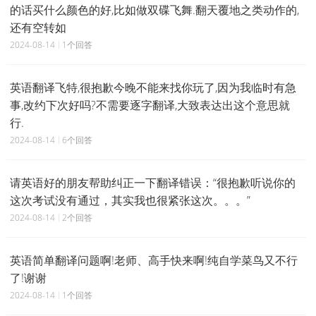
的话买什么颜色的好,比如做双碟飞舞.翻天覆地之类动作的,
还有空转如
2024-08-14
1个回答
英语翻译飞特,很抱歉今晚不能来找你玩了,因为我临时有急
事,改约下次好吗?不需要逐字翻译,大致表达出这个意思就
行.
2024-08-14
6个回答
请英语好的朋友帮助纠正一下翻译错误：“很抱歉听说你的
这次考试没有通过，其实我也很紧张这次。。。”
2024-08-14
2个回答
英语简单翻译问题啊!老师、高手快来啊!纯自学菜鸟又不行
了!谢谢
2024-08-14
1个回答