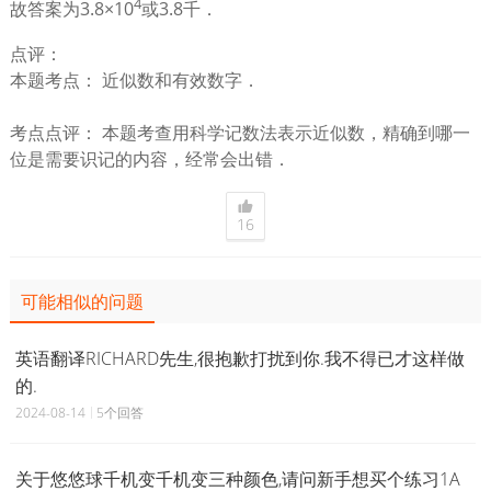
4
故答案为3.8×10
或3.8千．
点评：
本题考点： 近似数和有效数字．
考点点评： 本题考查用科学记数法表示近似数，精确到哪一
位是需要识记的内容，经常会出错．
16
可能相似的问题
英语翻译RICHARD先生,很抱歉打扰到你.我不得已才这样做
的.
2024-08-14
5个回答
关于悠悠球千机变千机变三种颜色,请问新手想买个练习1A