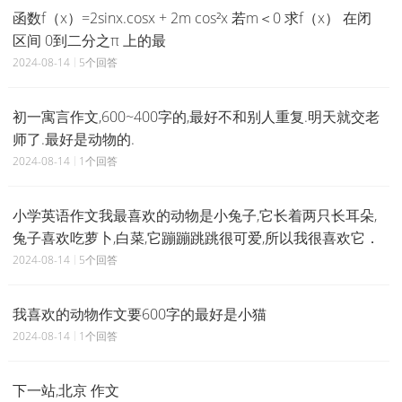
函数f（x）=2sinx.cosx + 2m cos²x 若m＜0 求f（x） 在闭
区间 0到二分之π 上的最
2024-08-14
5个回答
初一寓言作文,600~400字的,最好不和别人重复.明天就交老
师了.最好是动物的.
2024-08-14
1个回答
小学英语作文我最喜欢的动物是小兔子,它长着两只长耳朵,
兔子喜欢吃萝卜,白菜,它蹦蹦跳跳很可爱,所以我很喜欢它．
2024-08-14
5个回答
我喜欢的动物作文要600字的最好是小猫
2024-08-14
1个回答
下一站,北京 作文