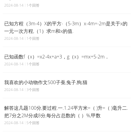
2024-08-14
1个回答
已知方程（3m-4）X的平方-（5-3m）x-4m=-2m是关于x的
一元一次方程,（1）求m和x的值.
2024-08-14
1个回答
已知函数f（x）=x2-4x+a+3，g（x）=mx+5-2m．
2024-08-14
1个回答
我喜欢的小动物作文500子蚕,兔子,狗,猫
2024-08-14
3个回答
解答这几题100分,要过程.一.1.24平方米=（ )升=（ )毫升二.
把7分之2M分成8分,每分占总数的（ ）%,甲数
2024-08-14
5个回答