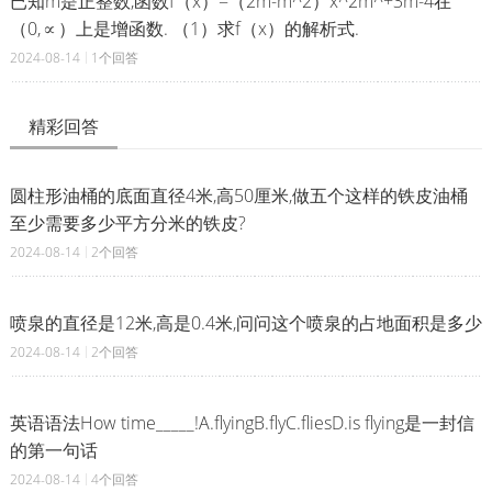
已知m是正整数,函数f（x）=（2m-m^2）x^2m^+3m-4在
（0,∝）上是增函数. （1）求f（x）的解析式.
2024-08-14
1个回答
精彩回答
圆柱形油桶的底面直径4米,高50厘米,做五个这样的铁皮油桶
至少需要多少平方分米的铁皮?
2024-08-14
2个回答
喷泉的直径是12米,高是0.4米,问问这个喷泉的占地面积是多少
2024-08-14
2个回答
英语语法How time_____!A.flyingB.flyC.fliesD.is flying是一封信
的第一句话
2024-08-14
4个回答