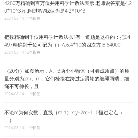
4200万精确到百万位并用科学计数法表示 老师说答案是4.2
0*10^3万 ,问过程?我认为是4.2*10^3
2024-08-14
1个回答
把数精确到千位用科学计数法么?有一道题是这样的：把64
497精确到千位可记为（）A.6.4*10的四次方 B.64000
2024-08-14
2个回答
（20分）如图所示，A、B两个小物体（可看成质点）的质
量分别为2m、m，它们栓接在跨过定滑轮的细绳两端，细
绳不可伸长，且
2024-08-14
1个回答
不论m为何实数，直线（m-1）x-y+2m+1=0恒过定点（
）
2024-08-14
1个回答