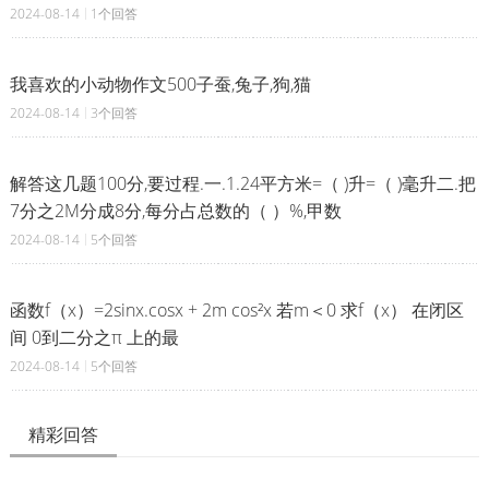
2024-08-14
1个回答
我喜欢的小动物作文500子蚕,兔子,狗,猫
2024-08-14
3个回答
解答这几题100分,要过程.一.1.24平方米=（ )升=（ )毫升二.把
7分之2M分成8分,每分占总数的（ ）%,甲数
2024-08-14
5个回答
函数f（x）=2sinx.cosx + 2m cos²x 若m＜0 求f（x） 在闭区
间 0到二分之π 上的最
2024-08-14
5个回答
精彩回答