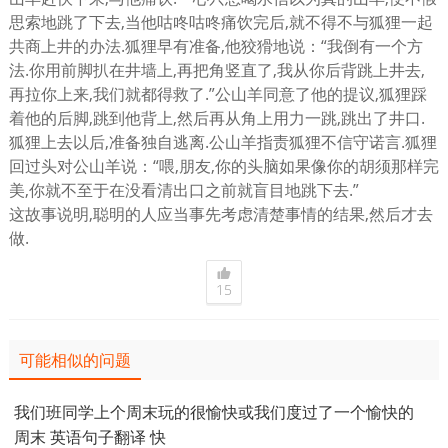
思索地跳了下去,当他咕咚咕咚痛饮完后,就不得不与狐狸一起
共商上井的办法.狐狸早有准备,他狡猾地说：“我倒有一个方
法.你用前脚扒在井墙上,再把角竖直了,我从你后背跳上井去,
再拉你上来,我们就都得救了.”公山羊同意了他的提议,狐狸踩
着他的后脚,跳到他背上,然后再从角上用力一跳,跳出了井口.
狐狸上去以后,准备独自逃离.公山羊指责狐狸不信守诺言.狐狸
回过头对公山羊说：“喂,朋友,你的头脑如果像你的胡须那样完
美,你就不至于在没看清出口之前就盲目地跳下去.”
这故事说明,聪明的人应当事先考虑清楚事情的结果,然后才去
做.
15
可能相似的问题
我们班同学上个周末玩的很愉快或我们度过了一个愉快的
周末 英语句子翻译 快