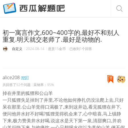
初一寓言作文,600~400字的,最好不和别人
重复.明天就交老师了.最好是动物的.
自定义
2024-08-14
悬赏15金币
已收到1个回答
alice208
赞
共回答了92个问题
采纳率：95%
掉在井里的狐狸和公山羊
一只狐狸失足掉到了井里,不论他如何挣扎仍没法爬上去,只好
呆在那里.公山羊觉得口渴极了,来到这井边,看见狐狸在井下,
便问他井水好不好喝?狐狸觉得机会来了,心中暗喜,马上镇静
下来,极力赞美井水好喝,说这水是天下第一泉,清甜爽口,并劝
山羊赶快下来,与他痛饮.一心只想喝水信以为真的山羊,便不假